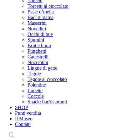
Torcetti
Torcetti al cioccolato
Paste d’melia
Baci di dama
Masserini
Novellini
Occhi di bue
Spumini
Brut e buon
Funghetti
Canestrelli
Nocciolini
Lingue di gatto
Tegole
Tegole al cioccolato
Polentine
Lunette
Coccole
Snack: bar/ristoranti
SHOP
Punti vendita
Il Museo
Contatti