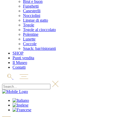
Brut e buon
Funghetti
Canestrelli
Nocciolini
Lingue di gatto
Tegole
Tegole al cioccolato
Polentine
Lunette
Coccole
Snack: bar/ristoranti
SHOP
Punti vendita
Il Museo
Contatti