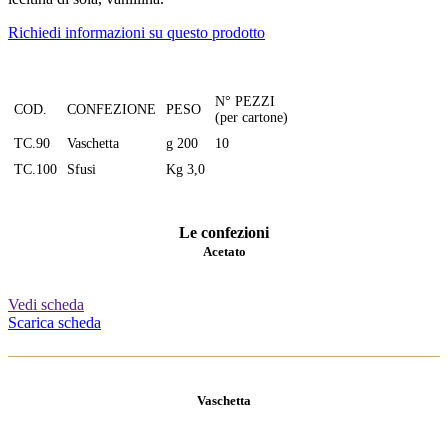
Richiedi informazioni su questo prodotto
N° PEZZI
COD.
CONFEZIONE
PESO
(per cartone)
TC.90
Vaschetta
g 200
10
TC.100
Sfusi
Kg 3,0
Le confezioni
Acetato
Vedi scheda
Scarica scheda
Vaschetta