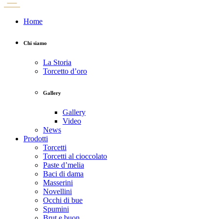
Home
Chi siamo
La Storia
Torcetto d’oro
Gallery
Gallery
Video
News
Prodotti
Torcetti
Torcetti al cioccolato
Paste d’melia
Baci di dama
Masserini
Novellini
Occhi di bue
Spumini
Brut e buon