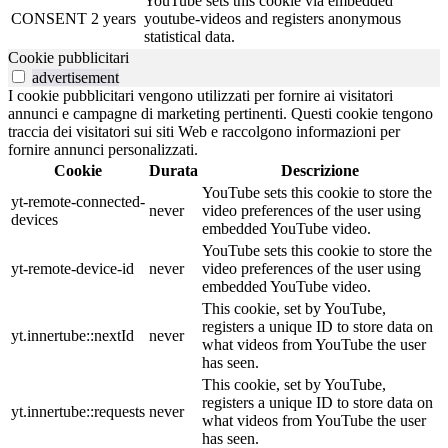
YouTube sets this cookie via embedded
CONSENT
2 years
youtube-videos and registers anonymous
statistical data.
Cookie pubblicitari
advertisement
I cookie pubblicitari vengono utilizzati per fornire ai visitatori
annunci e campagne di marketing pertinenti. Questi cookie tengono
traccia dei visitatori sui siti Web e raccolgono informazioni per
fornire annunci personalizzati.
Cookie
Durata
Descrizione
YouTube sets this cookie to store the
yt-remote-connected-
never
video preferences of the user using
devices
embedded YouTube video.
YouTube sets this cookie to store the
yt-remote-device-id
never
video preferences of the user using
embedded YouTube video.
This cookie, set by YouTube,
registers a unique ID to store data on
yt.innertube::nextId
never
what videos from YouTube the user
has seen.
This cookie, set by YouTube,
registers a unique ID to store data on
yt.innertube::requests
never
what videos from YouTube the user
has seen.