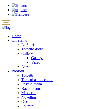
Home
Chi siamo
La Storia
Torcetto d’oro
Gallery
Gallery
Video
News
Prodotti
Torcetti
Torcetti al cioccolato
Paste d’melia
Baci di dama
Masserini
Novellini
Occhi di bue
Spumini