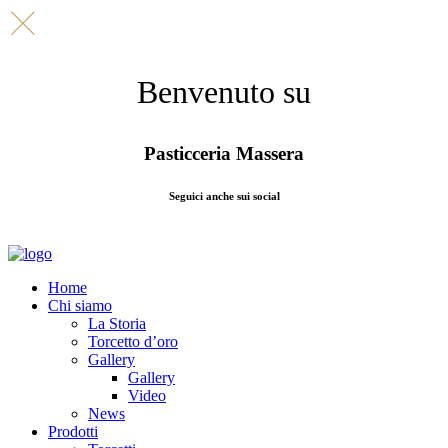
Benvenuto su
Pasticceria Massera
Seguici anche sui social
Home
Chi siamo
La Storia
Torcetto d’oro
Gallery
Gallery
Video
News
Prodotti