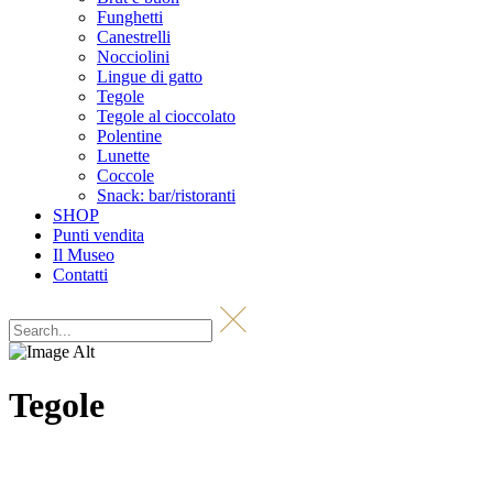
Funghetti
Canestrelli
Nocciolini
Lingue di gatto
Tegole
Tegole al cioccolato
Polentine
Lunette
Coccole
Snack: bar/ristoranti
SHOP
Punti vendita
Il Museo
Contatti
Tegole