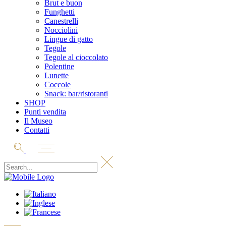
Brut e buon
Funghetti
Canestrelli
Nocciolini
Lingue di gatto
Tegole
Tegole al cioccolato
Polentine
Lunette
Coccole
Snack: bar/ristoranti
SHOP
Punti vendita
Il Museo
Contatti