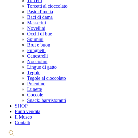
Torcetti
Torcetti al cioccolato
Paste d’melia
Baci di dama
Masserini
Novellini
Occhi di bue
Spumini
Brut e buon
Funghetti
Canestrelli
Nocciolini
Lingue di gatto
Tegole
Tegole al cioccolato
Polentine
Lunette
Coccole
Snack: bar/ristoranti
SHOP
Punti vendita
Il Museo
Contatti