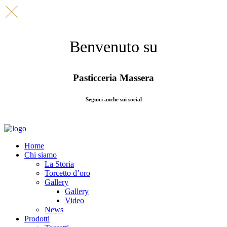
Benvenuto su
Pasticceria Massera
Seguici anche sui social
Home
Chi siamo
La Storia
Torcetto d’oro
Gallery
Gallery
Video
News
Prodotti