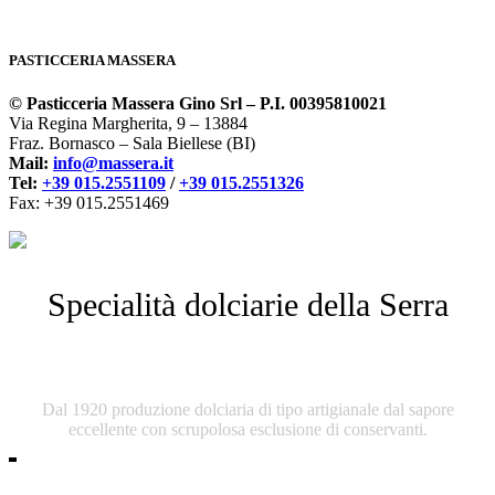
PASTICCERIA MASSERA
© Pasticceria Massera Gino Srl – P.I. 00395810021
Via Regina Margherita, 9 – 13884
Fraz. Bornasco – Sala Biellese (BI)
Mail:
info@massera.it
Tel:
+39 015.2551109
/
+39 015.2551326
Fax: +39 015.2551469
Specialità dolciarie della Serra
Pasticceria Massera
Dal 1920 produzione dolciaria di tipo artigianale dal sapore
eccellente con scrupolosa esclusione di conservanti.