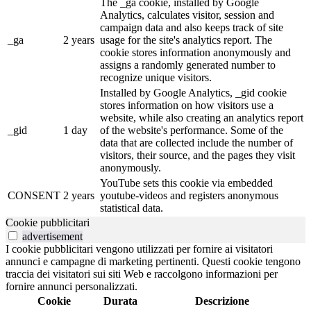
The _ga cookie, installed by Google
Analytics, calculates visitor, session and
campaign data and also keeps track of site
_ga
2 years
usage for the site's analytics report. The
cookie stores information anonymously and
assigns a randomly generated number to
recognize unique visitors.
Installed by Google Analytics, _gid cookie
stores information on how visitors use a
website, while also creating an analytics report
_gid
1 day
of the website's performance. Some of the
data that are collected include the number of
visitors, their source, and the pages they visit
anonymously.
YouTube sets this cookie via embedded
CONSENT
2 years
youtube-videos and registers anonymous
statistical data.
Cookie pubblicitari
advertisement
I cookie pubblicitari vengono utilizzati per fornire ai visitatori
annunci e campagne di marketing pertinenti. Questi cookie tengono
traccia dei visitatori sui siti Web e raccolgono informazioni per
fornire annunci personalizzati.
Cookie
Durata
Descrizione