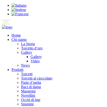
Home
Chi siamo
La Storia
Torcetto d’oro
Gallery
Gallery
Video
News
Prodotti
Torcetti
Torcetti al cioccolato
Paste d’melia
Baci di dama
Masserini
Novellini
Occhi di bue
Spumini