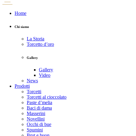
Home
Chi siamo
La Storia
Torcetto d’oro
Gallery
Gallery
Video
News
Prodotti
Torcetti
Torcetti al cioccolato
Paste d’melia
Baci di dama
Masserini
Novellini
Occhi di bue
Spumini
Brut e buon