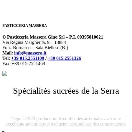
PASTICCERIA MASSERA
© Pasticceria Massera Gino Srl – P.I. 00395810021
Via Regina Margherita, 9 – 13884
Fraz. Bornasco – Sala Biellese (BI)
Mail:
info@massera.it
Tel:
+39 015.2551109
/
+39 015.2551326
Fax: +39 015.2551469
Spécialités sucrées de la Serra
Pasticceria Massera
Depuis 1920 production de confiseries artisanales avec une
excellente saveur et une exclusion scrupuleuse des conservateurs.