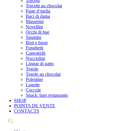
Torcetti
Torcetti au chocolat
Paste d’melia
Baci di dama
Masserini
Novellini
Occhi di bue
Spumini
Brut e buon
Funghetti
Canestrelli
Nocciolini
Lingue di gatto
Tegole
Tegole au chocolat
Polentine
Lunette
Coccole
Snack: bars restaurants
SHOP
POINTS DE VENTE
CONTACTS