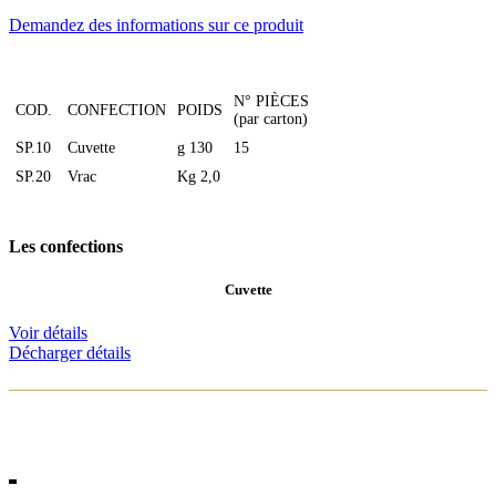
Demandez des informations sur ce produit
N° PIÈCES
COD.
CONFECTION
POIDS
(par carton)
SP.10
Cuvette
g 130
15
SP.20
Vrac
Kg 2,0
Les confections
Cuvette
Voir détails
Décharger détails